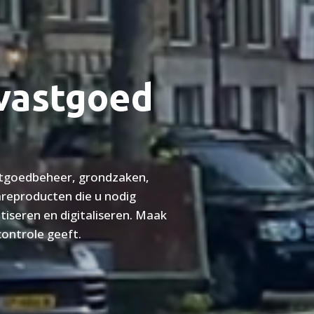
vastgoed
stgoedbeheer, grondzaken,
areproducten die u nodig
seren en digitaliseren. Maak
controle geeft.