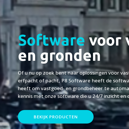
Software
voor 
en gronden
Of u nu op zoek bent naar oplossingen voor va
erfpacht of pacht, P8 Software heeft de softw
heeft om vastgoed- en grondbeheer te automati
kennis met onze software die u 24/7 inzicht en 
BEKIJK PRODUCTEN